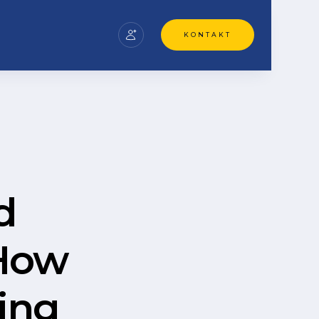
KONTAKT
d
How
ing