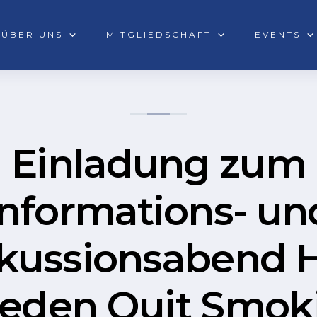
ÜBER UNS
MITGLIEDSCHAFT
EVENTS
Einladung zum
Informations- un
skussionsabend 
eden Quit Smok