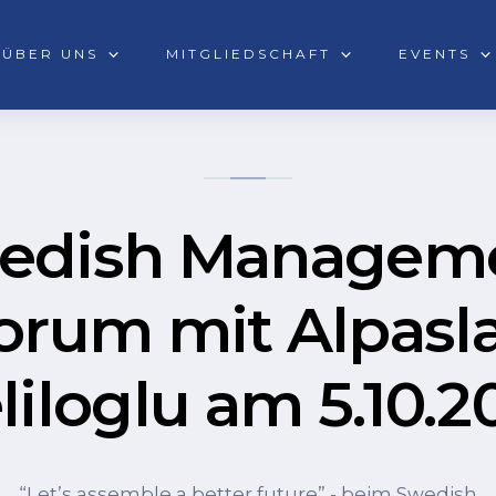
ÜBER UNS
MITGLIEDSCHAFT
EVENTS
edish Managem
orum mit Alpasl
liloglu am 5.10.2
“Let’s assemble a better future” - beim Swedish