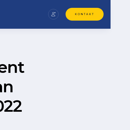
KONTAKT
ent
an
022